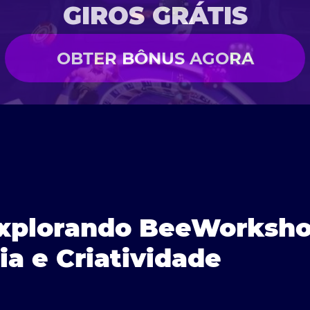
GIROS GRÁTIS
OBTER BÔNUS AGORA
Explorando BeeWorksh
ia e Criatividade