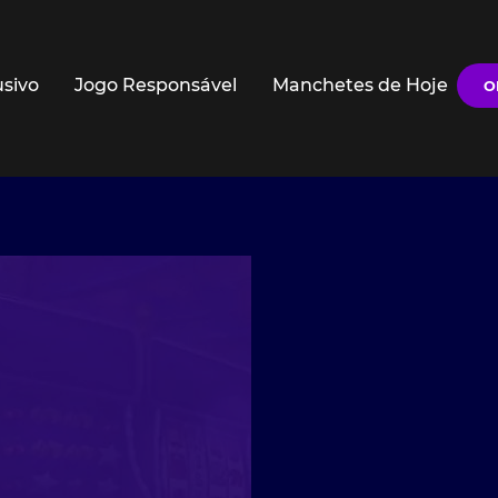
usivo
Jogo Responsável
Manchetes de Hoje
O