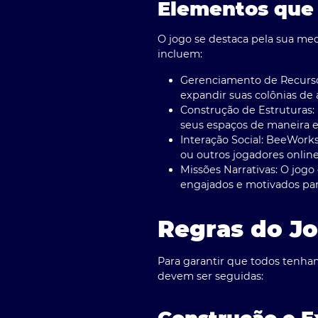
Elementos que
O jogo se destaca pela sua mec
incluem:
Gerenciamento de Recurso
expandir suas colônias de 
Construção de Estruturas:
seus espaços de maneira es
Interação Social:
BeeWorksh
ou outros jogadores onlin
Missões Narrativas:
O jogo 
engajados e motivados par
Regras do J
Para garantir que todos tenha
devem ser seguidas: