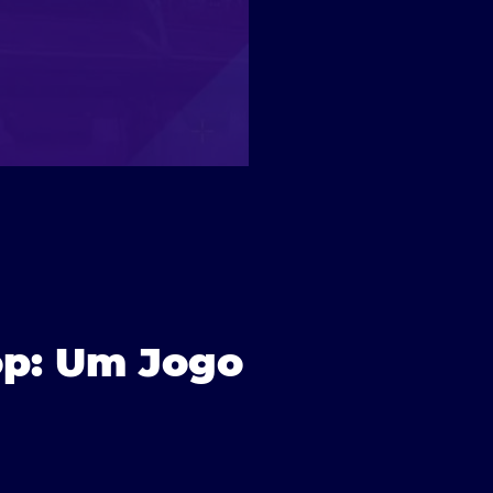
op: Um Jogo