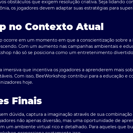
vos obstáculos que exigem resolução criativa. Seja lidando 
lônia, os jogadores devem adaptar suas estratégias para supera
 no Contexto Atual
ocorre em um momento em que a conscientização sobre a im
crescendo. Com um aumento nas campanhas ambientais e edu
kshop não só se posiciona como um entretenimento divert
 imersiva que incentiva os jogadores a aprenderem mais sobr
táveis. Com isso, BeeWorkshop contribui para a educação e c
inizadores hoje.
s Finais
m dúvida, captura a imaginação através de sua combinação ú
 jogadores não apenas diversão, mas uma oportunidade de apr
em um ambiente virtual rico e detalhado. Para aqueles que 