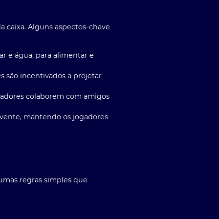
da caixa. Alguns aspectos-chave
r e água, para alimentar e
s são incentivados a projetar
gadores colaborem com amigos
lvente, mantendo os jogadores
gumas regras simples que