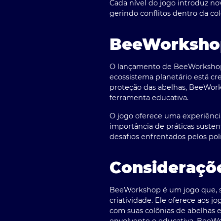
Cada nível do jogo introduz no
gerindo conflitos dentro da co
BeeWorkshop
O lançamento de BeeWorkshop 
ecossistema planetário está 
proteção das abelhas, BeeWor
ferramenta educativa.
O jogo oferece uma experiência
importância de práticas susten
desafios enfrentados pelos pol
Consideraçõe
BeeWorkshop é um jogo que, se
criatividade. Ele oferece aos
com suas colônias de abelhas 