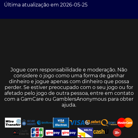
Última atualização em 2026-05-25
Jogue com responsabilidade e moderação. Não
considere o jogo como uma forma de ganhar
dinheiro e jogue apenas com dinheiro que possa
perder. Se estiver preocupado com o seu jogo ou for
afetado pelo jogo de outra pessoa, entre em contato
com a
GamCare
ou
GamblersAnonymous
para obter
ajuda.