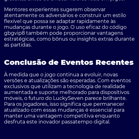
Mentores experientes sugerem observar
atentamente os adversários e construir um estilo
flexível que possa se adaptar rapidamente às
mudanças durante o jogo. O uso eficaz do código
gbgvip8 também pode proporcionar vantagens
estratégicas, como bônus ou insights extras durante
as partidas.
Conclusão de Eventos Recentes
À medida que o jogo continua a evoluir, novas
versões e atualizações são esperadas. Com eventos
exclusivos que utilizam a tecnologia de realidade
aumentada e suporte melhorado para dispositivos
móveis, o futuro do LuckySeven parece brilhante.
Para os jogadores, isso significa que permanecer
atualizado com essas mudanças é essencial para
manter uma vantagem competitiva enquanto
desfruta este inovador passatempo digital.