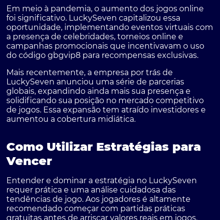
Em meio à pandemia, o aumento dos jogos online
foi significativo. LuckySeven capitalizou essa
oportunidade, implementando eventos virtuais com
a presença de celebridades, torneios online e
campanhas promocionais que incentivavam o uso
do código
gbgvip8
para recompensas exclusivas.
Mais recentemente, a empresa por trás de
LuckySeven anunciou uma série de parcerias
globais, expandindo ainda mais sua presença e
solidificando sua posição no mercado competitivo
de jogos. Essa expansão tem atraído investidores e
aumentou a cobertura midiática.
Como Utilizar Estratégias para
Vencer
Entender e dominar a
estratégia
no LuckySeven
requer prática e uma análise cuidadosa das
tendências de jogo. Aos jogadores é altamente
recomendado começar com partidas práticas
gratuitas antes de arriscar valores reais em jogos.