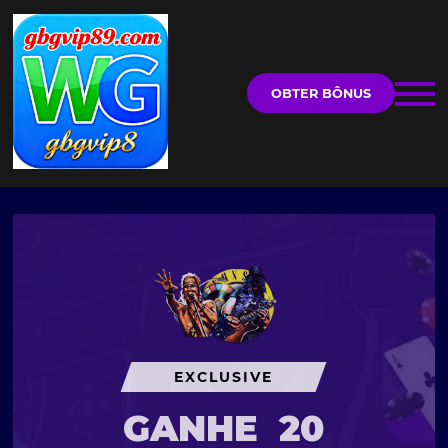
OBTER BÔNUS
EXCLUSIVE
GANHE
20