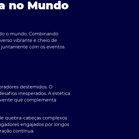
ra no Mundo
todo o mundo. Combinando
verso vibrante e cheio de
te, juntamente com os eventos
oradores destemidos. O
desafios inesperados. A estética
volvente que complementa
ão de quebra-cabeças complexos
jogadores engajados por longos
ração contínua.