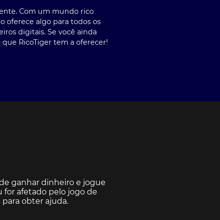
lvente. Com um mundo rico
o oferece algo para todos os
iros digitais. Se você ainda
que RicoTiger tem a oferecer!
e ganhar dinheiro e jogue
for afetado pelo jogo de
s
para obter ajuda.