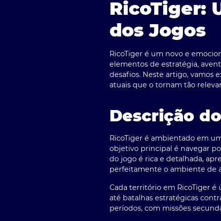
RicoTiger:
dos Jogos
RicoTiger é um novo e emocio
elementos de estratégia, avent
desafios. Neste artigo, vamos 
atuais que o tornam tão releva
Descrição do
RicoTiger é ambientado em um
objetivo principal é navegar po
do jogo é rica e detalhada, a
perfeitamente o ambiente de 
Cada território em RicoTiger é
até batalhas estratégicas cont
períodos, com missões secundá