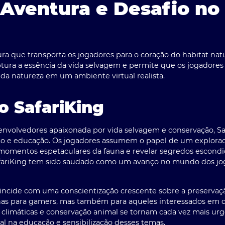
: Aventura e Desafio n
ra que transporta os jogadores para o coração do habitat nat
captura a essência da vida selvagem e permite que os jogador
 da natureza em um ambiente virtual realista.
o SafariKing
nvolvedores apaixonada por vida selvagem e conservação, Saf
to e educação. Os jogadores assumem o papel de um explorad
 momentos espetaculares da fauna e revelar segredos escond
 SafariKing tem sido saudado como um avanço no mundo dos jo
incide com uma conscientização crescente sobre a preserva
nas para gamers, mas também para aqueles interessados em 
imáticas e conservação animal se tornam cada vez mais urge
 na educação e sensibilização desses temas.