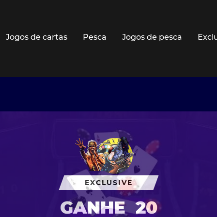
Jogos de cartas
Pesca
Jogos de pesca
Excl
EXCLUSIVE
GANHE
20