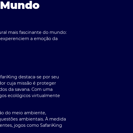
o Mundo
ural mais fascinante do mundo:
es experenciem a emoção da
ariKing destaca-se por seu
or cuja missão é proteger
idos da savana. Com uma
gos ecológicos virtualmente
ção do meio ambiente,
questões ambientais. À medida
ntes, jogos como SafariKing