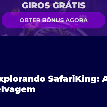
GIROS GRÁTIS
OBTER BÔNUS AGORA
xplorando SafariKing: 
elvagem