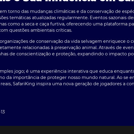
m torno das mudanças climáticas e da conservação de espécie
sões temáticas atualizadas regularmente. Eventos sazonais d
as como a seca e caça furtiva, oferecendo uma plataforma pa
m questões ambientais críticas.
 organizações de conservação da vida selvagem enriquece o c
tamente relacionadas à preservação animal. Através de event
as de conscientização e proteção, expandindo o impacto pos
imples jogo; é uma experiência interativa que educa enquan
rno da importância de proteger nosso mundo natural. Ao se 
s reais, SafariKing inspira uma nova geração de jogadores a co
-13