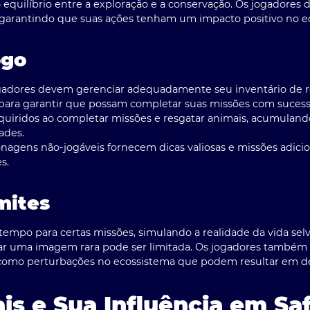
 o equilíbrio entre a exploração e a conservação. Os jogadore
garantindo que suas ações tenham um impacto positivo no eco
ogo
gadores devem gerenciar adequadamente seu inventário de 
ara garantir que possam completar suas missões com sucess
uiridos ao completar missões e resgatar animais, acumulando
ades.
nagens não-jogáveis fornecem dicas valiosas e missões adicion
s.
mites
e tempo para certas missões, simulando a realidade da vida s
ar uma imagem rara pode ser limitada. Os jogadores também 
como perturbações no ecossistema que podem resultar em des
is e Sua Influência em Sa