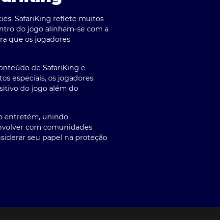
s, SafariKing reflete muitos
entro do jogo alinham-se com a
ra que os jogadores
onteúdo de SafariKing e
os especiais, os jogadores
itivo do jogo além do
to entretém, unindo
envolver com comunidades
nsiderar seu papel na proteção