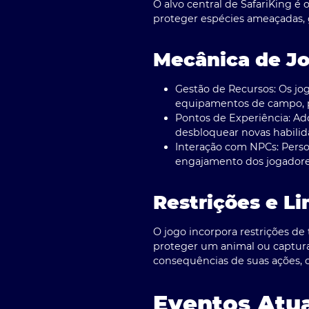
O alvo central de SafariKing é
proteger espécies ameaçadas, 
Mecânica de J
Gestão de Recursos:
Os jo
equipamentos de campo, p
Pontos de Experiência:
Adq
desbloquear novas habilid
Interação com NPCs:
Perso
engajamento dos jogadore
Restrições e Li
O jogo incorpora restrições d
proteger um animal ou captur
consequências de suas ações, 
Eventos Atua