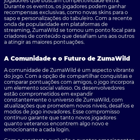
jogadores que buscam competitividade extra.
Durante os eventos, os jogadores podem ganhar
recompensas exclusivas, como novas skins para o
sapo e personalizações do tabuleiro. Com a recente
onda de popularidade em plataformas de
streaming, ZumaWild se tornou um ponto focal para
criadores de conteúdo que desafiam uns aos outros
a atingir as maiores pontuações.
A Comunidade e o Futuro de ZumaWild
A comunidade de ZumaWild é um aspecto vibrante
do jogo. Com a opção de compartilhar conquistas e
comparar pontuações com amigos, o jogo incorpora
um elemento social valioso. Os desenvolvedores
estão comprometidos em expandir
constantemente o universo de ZumaWild, com
atualizações que prometem novos níveis, desafios e
modos de jogo inovadores. Esse compromisso
contínuo garante que tanto novos jogadores
quanto veteranos encontrem algo novo e
emocionante a cada login.